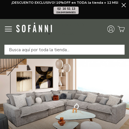
¡DESCUENTO EXCLUSIVO! 10%OFF en TODA la tienda + 12 MSI
02
16
51
13
DÍAS
HRS
MIN
SEG
Ir
(800) 900 1313
al
contenido
Sucursales