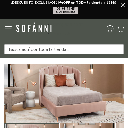
¡DESCUENTO EXCLUSIVO! 10%OFF en TODA la tienda + 12 MSI
02
08
43
45
DÍAS
HRS
MIN
SEG
Ir
(800) 900 1313
al
contenido
Sucursales
Saltar
Saltar
al
al
final
comienzo
de
de
la
la
galería
galería
de
de
imágenes
imágenes