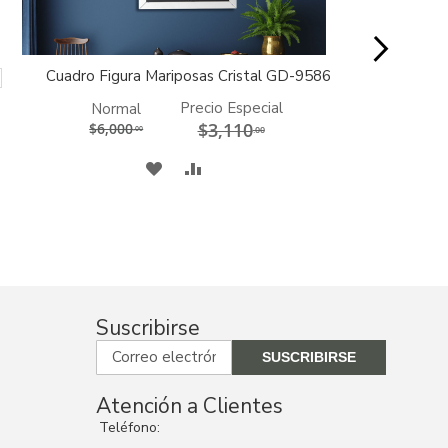
Cuadro Figura Mariposas Cristal GD-9586
AGREGAR
AGREGAR
AL
AL
CARRITO
CARRITO
Precio Especial
Normal
$3,110
$6,000
.00
.00
A
COMPARAR
MI
LISTA
DE
DESEOS
Suscribirse
Atención a Clientes
Teléfono: