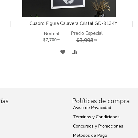
Cuadro Figura Calavera Cristal GD-9134Y
AGREGAR
AL
CARRITO
Precio Especial
Normal
$3,998
$7,700
.00
.89
A
COMPARAR
MI
LISTA
DE
DESEOS
ías
Políticas de compra
Aviso de Privacidad
Términos y Condiciones
Concursos y Promociones
s
Métodos de Pago