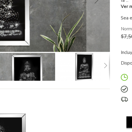
fa ...
Ver 
Sea e
Norm
$7,5
Inclu
Dispo