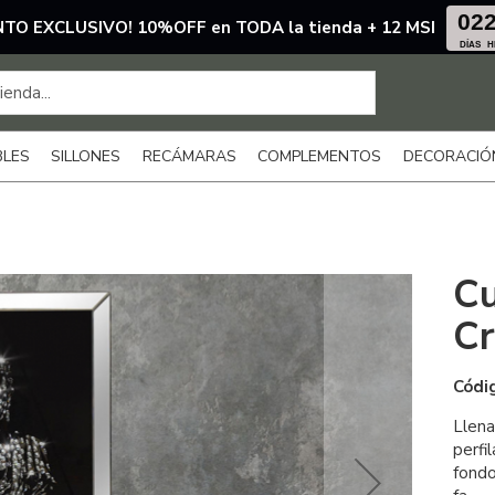
02
TO EXCLUSIVO! 10%OFF en TODA la tienda + 12 MSI
DÍAS
H
BLES
SILLONES
RECÁMARAS
COMPLEMENTOS
DECORACIÓ
Cu
Cr
Códi
Llen
perfi
fondo