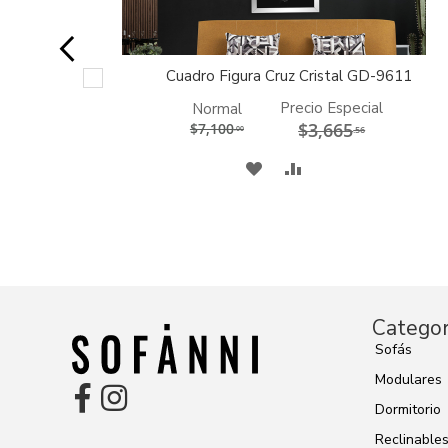
544
Cuadro Figura Cruz Cristal GD-9611
AGREGAR
AL
CARRITO
Precio Especial
Normal
$3,665
$7,100
.00
.56
A
COMPARAR
MI
LISTA
DE
DESEOS
Categor
Sofás
Modulares
Dormitorio
Reclinable