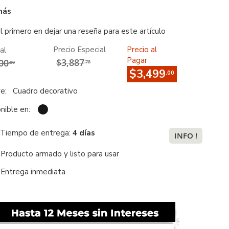
más
l primero en dejar una reseña para este artículo
Precio Especial
Precio al
al
Pagar
$3,887
00
.78
.00
$3,499
.00
ye:
Cuadro decorativo
nible en:
Tiempo de entrega:
4 días
INFO !
Producto armado y listo para usar
Entrega inmediata