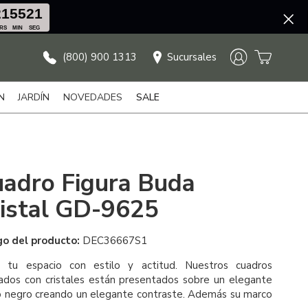
21
55
21
RS
MIN
SEG
(800) 900 1313
Sucursales
N
JARDÍN
NOVEDADES
SALE
adro Figura Buda
istal GD-9625
go del producto:
DEC36667S1
a tu espacio con estilo y actitud. Nuestros cuadros
lados con cristales están presentados sobre un elegante
 negro creando un elegante contraste. Además su marco