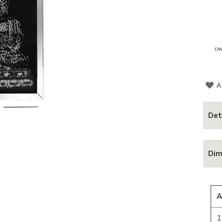
CAN
A
Det
Dim
A
1