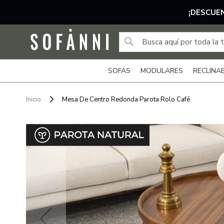
¡DESCUEN
Ir
al
contenido
BUSCAR
Buscar
SOFÁS
MODULARES
RECLINA
Inicio
Mesa De Centro Redonda Parota Rolo Café
Saltar
Saltar
al
al
final
comienzo
de
de
la
la
galería
galería
de
de
imágenes
imágenes