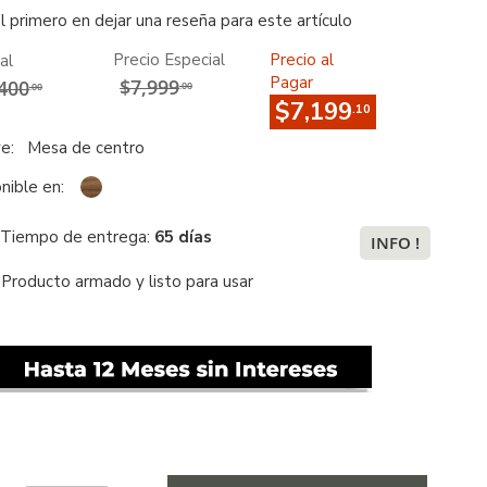
l primero en dejar una reseña para este artículo
Precio Especial
Precio al
al
Pagar
$7,999
400
.00
.00
$7,199
.10
ye:
Mesa de centro
nible en:
Tiempo de entrega:
65 días
INFO !
Producto armado y listo para usar