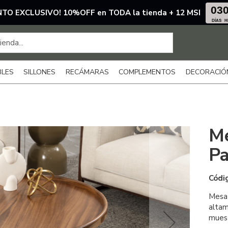
03
TO EXCLUSIVO! 10%OFF en TODA la tienda + 12 MSI
DÍAS
H
BLES
SILLONES
RECÁMARAS
COMPLEMENTOS
DECORACIÓ
Me
Pa
Códi
Mesa 
altam
muest