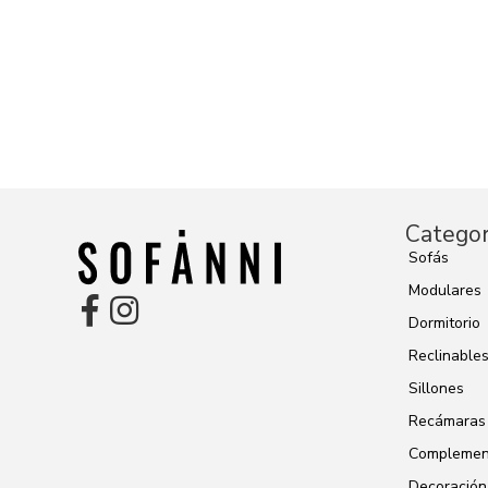
Categor
Sofás
Modulares
Dormitorio
Reclinable
Sillones
Recámaras
Complemen
Decoración