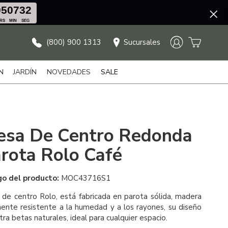
05
07
31
RS
MIN
SEG
(800) 900 1313
Sucursales
N
JARDÍN
NOVEDADES
SALE
sa De Centro Redonda
rota Rolo Café
go del producto:
MOC43716S1
de centro Rolo, está fabricada en parota sólida, madera
ente resistente a la humedad y a los rayones, su diseño
ra betas naturales, ideal para cualquier espacio.