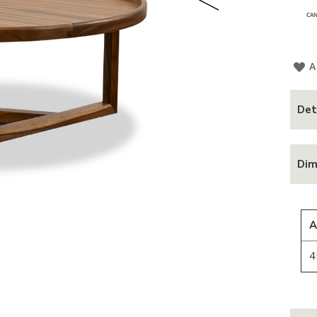
CAN
A
Det
Dim
A
4