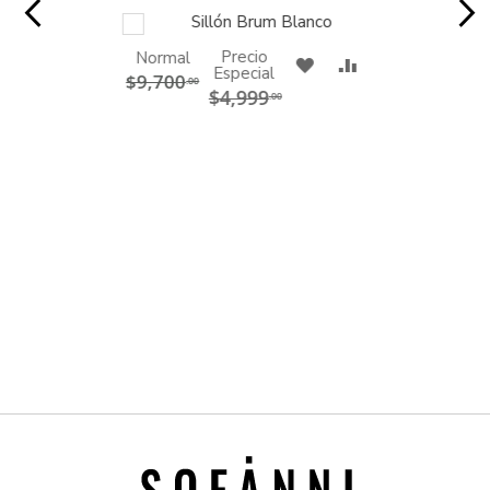
Sillón Brum Blanco
AGREGAR
AL
CARRITO
Precio
Normal
RAR
A
COMPARAR
Especial
$9,700
.00
$4,999
MI
.00
LISTA
DE
DESEOS