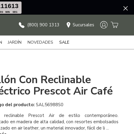
11
16
13
RS
MIN
SEG
(800) 900 1313
Sucursales
N
JARDÍN
NOVEDADES
SALE
llón Con Reclinable
éctrico Prescot Air Café
go del producto:
SAL56988S0
ón reclinable Prescot Air de estilo contemporáneo.
cado en madera de alta calidad, con resortes embolsados
zado en air leather, un material innovador, fácil de li ...