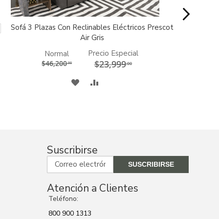
Sofá 3 Plazas Con Reclinables Eléctricos Prescot
Sofá 
AGREGAR
AGREGAR
AL
AL
Air Gris
CARRITO
CARRITO
Precio Especial
Normal
$23,999
$46,200
.00
.00
A
COMPARAR
MI
LISTA
DE
Suscribirse
DESEOS
Atención a Clientes
Teléfono:
800 900 1313