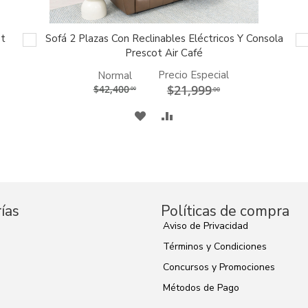
ot
Sofá 2 Plazas Con Reclinables Eléctricos Y Consola
AGREGAR
AL
Prescot Air Café
CARRITO
Precio Especial
Normal
$21,999
$42,400
.00
.00
A
COMPARAR
MI
LISTA
DE
ías
Políticas de compra
DESEOS
Aviso de Privacidad
Términos y Condiciones
Concursos y Promociones
s
Métodos de Pago