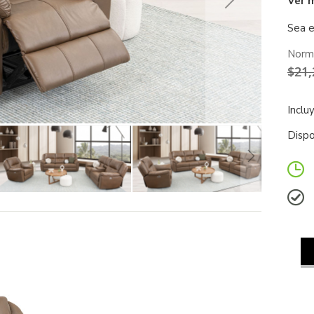
Ver 
Sea e
Norm
$21,
Inclu
Dispo