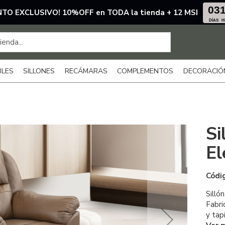
03
TO EXCLUSIVO! 10%OFF en TODA la tienda + 12 MSI
DÍAS
H
BLES
SILLONES
RECÁMARAS
COMPLEMENTOS
DECORACIÓ
Si
El
Códi
Sill
Fabri
y tapi