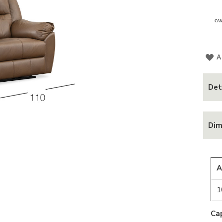
CAN
A
Det
Dim
A
1
Ca