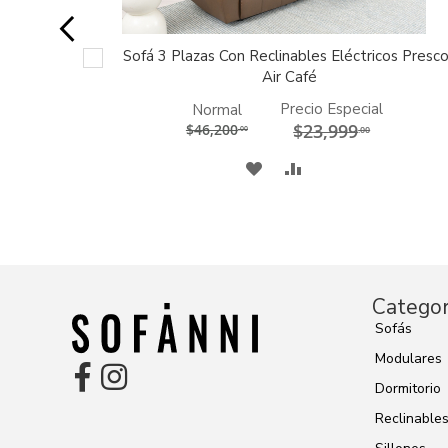
Air Gris
Sofá 3 Plazas Con Reclinables Eléctricos Presc
AGREGAR
AL
Air Café
CARRITO
Precio Especial
Normal
$23,999
$46,200
.00
.00
A
COMPARAR
MI
LISTA
DE
Categor
DESEOS
Sofás
Modulares
Dormitorio
Reclinable