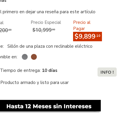
más
l primero en dejar una reseña para este artículo
Precio Especial
Precio al
al
Pagar
$10,999
200
.00
.00
$9,899
.10
ye:
Sillón de una plaza con reclinable eléctrico
nible en:
Tiempo de entrega:
10 días
INFO !
Producto armado y listo para usar